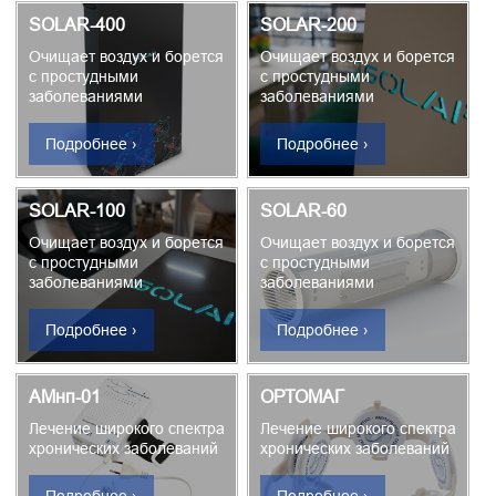
SOLAR-400
SOLAR-200
Очищает воздух и борется
Очищает воздух и борется
с простудными
с простудными
заболеваниями
заболеваниями
Подробнее ›
Подробнее ›
SOLAR-100
SOLAR-60
Очищает воздух и борется
Очищает воздух и борется
с простудными
с простудными
заболеваниями
заболеваниями
Подробнее ›
Подробнее ›
АМнп-01
ОРТОМАГ
Лечение широкого спектра
Лечение широкого спектра
хронических заболеваний
хронических заболеваний